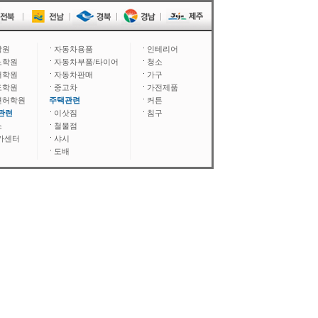
학원
자동차용품
인테리어
노학원
자동차부품/타이어
청소
어학원
자동차판매
가구
도학원
중고차
가전제품
면허학원
주택관련
커튼
관련
이삿짐
침구
소
철물점
카센터
샤시
도배