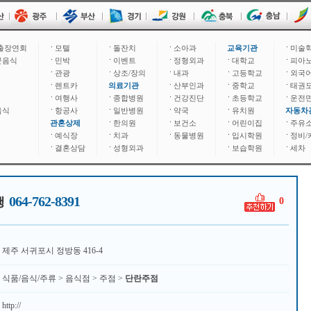
출장연회
모텔
돌잔치
소아과
교육기관
미술
문음식
민박
이벤트
정형외과
대학교
피아
관광
상조/장의
내과
고등학교
외국
렌트카
의료기관
산부인과
중학교
태권
여행사
종합병원
건강진단
초등학교
운전
음식
항공사
일반병원
약국
유치원
자동차
관혼상제
한의원
보건소
어린이집
주유
예식장
치과
동물병원
입시학원
정비/
결혼상담
성형외과
보습학원
세차
064-762-8391
행
0
제주 서귀포시 정방동 416-4
식품/음식/주류 > 음식점 > 주점 >
단란주점
http://