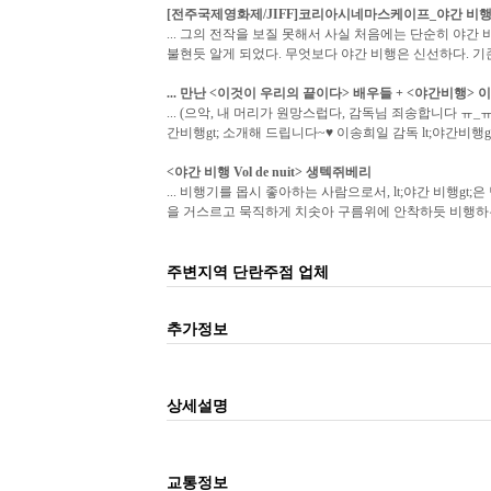
[전주국제영화제/JIFF]코리아시네마스케이프_
야간 비
... 그의 전작을 보질 못해서 사실 처음에는 단순히 야
불현듯 알게 되었다. 무엇보다 야간 비행은 신선하다. 기존
... 만난 <이것이 우리의 끝이다> 배우들 + <
야간비행
> 
... (으악, 내 머리가 원망스럽다, 감독님 죄송합니다 ㅠ
간비행gt; 소개해 드립니다~♥ 이송희일 감독 lt;야간비행gt
<
야간 비행
Vol de nuit> 생텍쥐베리
... 비행기를 몹시 좋아하는 사람으로서, lt;야간 비행
을 거스르고 묵직하게 치솟아 구름위에 안착하듯 비행하는
주변지역 단란주점 업체
추가정보
상세설명
교통정보