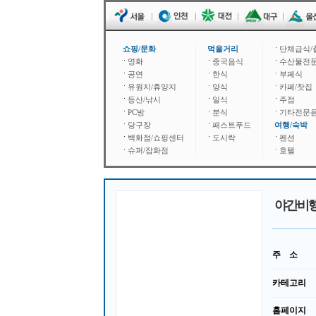
쇼핑/문화
먹을거리
단체급식/
영화
중국음식
수산물전
공연
한식
부페식
유원지/휴양지
양식
카페/찻집
등산/낚시
일식
주점
PC방
분식
기타전문
당구장
패스트푸드
여행/숙박
백화점/쇼핑센터
도시락
펜션
슈퍼/잡화점
호텔
야간비
주 소
카테고리
홈페이지