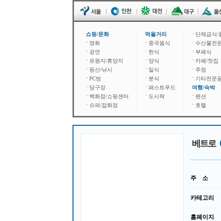
쇼핑/문화
먹을거리
단체급식/
영화
중국음식
수산물전
공연
한식
부페식
유원지/휴양지
양식
카페/찻집
등산/낚시
일식
주점
PC방
분식
기타전문
당구장
패스트푸드
여행/숙박
백화점/쇼핑센터
도시락
펜션
슈퍼/잡화점
호텔
베트로
주 소
카테고리
홈페이지