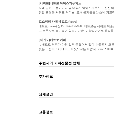
[서귀포]
베트로
아이스카푸치노
저녁 일하고 들어가다 넘 더워서 아이스카푸치노 한잔 
정말 괜찮은 서귀포 커피숍! 요새 못가볼듯한 스벅 기프티콘
로스터리 카페
베트로
(vetro)
베트로 (vetro) 전화 : 064-732-9900 베트로는 서귀
고 소문자로 표기되어 있습니다)는 이탈리아어로 유리를 
[서귀포]
베트로
커피
... 베트로 커피가 아침 일찍 문열어서 얼마나 좋은지 
찾는 느낌이라서 테이크아웃으로는 아깝다. since 2000부터
주변지역 커피전문점 업체
추가정보
상세설명
교통정보