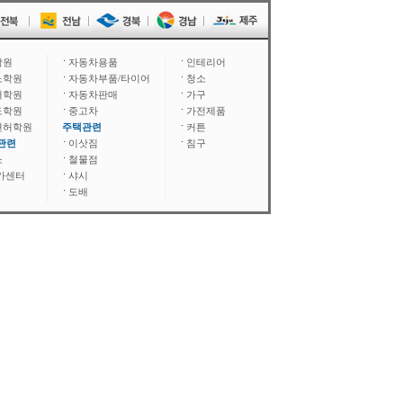
학원
자동차용품
인테리어
노학원
자동차부품/타이어
청소
어학원
자동차판매
가구
도학원
중고차
가전제품
면허학원
주택관련
커튼
관련
이삿짐
침구
소
철물점
카센터
샤시
도배