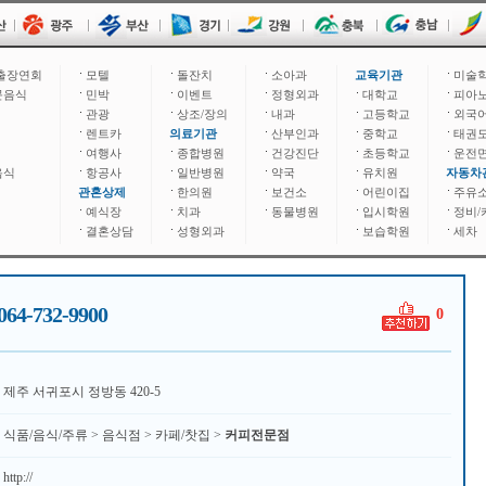
출장연회
모텔
돌잔치
소아과
교육기관
미술
문음식
민박
이벤트
정형외과
대학교
피아
관광
상조/장의
내과
고등학교
외국
렌트카
의료기관
산부인과
중학교
태권
여행사
종합병원
건강진단
초등학교
운전
음식
항공사
일반병원
약국
유치원
자동차
관혼상제
한의원
보건소
어린이집
주유
예식장
치과
동물병원
입시학원
정비/
결혼상담
성형외과
보습학원
세차
064-732-9900
0
제주 서귀포시 정방동 420-5
식품/음식/주류 > 음식점 > 카페/찻집 >
커피전문점
http://