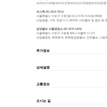
브러쉬 (디버링브러쉬,안전브러쉬,LCD세정브러쉬)전문제
코스텍
(02-2614-7611)
서울특별시 구로구 구로2동 615-3 STX W-타워 906호
산업용품, 기계, 유압기기, MOOG 서보밸브 및 앰프 등
삼양밸브
서울
영업소 (02-2676-5419)
서울특별시 구로구 구로동 604-1 비블럭 13-123
산업플랜트, 화학분야, 화학분감압밸브, 안전밸브, 스팀트
추가정보
상세설명
교통정보
오시는 길