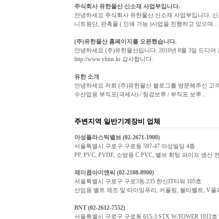
주식회사
유한물산
신소재 사업부입니다.
안녕하세요 주식회사 유한물산 신소재 사업부입니다. 신
니트원단, 판촉물 ( 인쇄 가능 )사업을 진행하고 있으며...
(주)
유한물산
홈페이지를 오픈했습니다.
안녕하세요 (주)유한물산입니다. 2010년 8월 3일 드
http://www.yhms.kr 감사합니다.
유한
소개
안녕하세요 저희 (주)유한물산 블로그를 방문해주신 고객 
수산업용 부직포(극세사) / 헝겊보루 / 부직포 보루...
주변지역 일반기계장비 업체
아성플라스틱밸브
(02-2671-1900)
서울특별시 구로구 구로동 597-47 아성빌딩 4층
PP, PVC, PVDF, 소방용 C PVC, 밸브 휘팅 파이프 생산 
제이콥아이앤씨
(02-2108-8900)
서울특별시 구로구 구로3동 235 한신IT타워 105호
산업용 벨트 제조 및 타이밍푸리, 커플링, 볼타벨트, V풀
BNT
(02-2612-7552)
서울특별시 구로구 구로동 615-3 STX W-TOWER 1012호