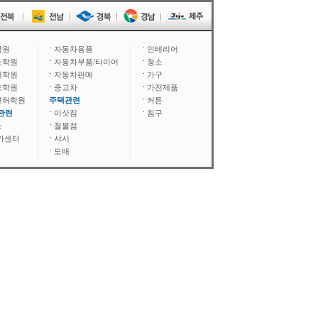
학원
자동차용품
인테리어
노학원
자동차부품/타이어
청소
어학원
자동차판매
가구
도학원
중고차
가전제품
면허학원
주택관련
커튼
관련
이삿짐
침구
소
철물점
카센터
샤시
도배