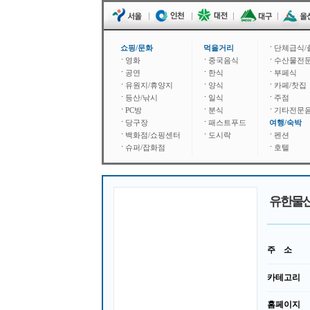
쇼핑/문화
먹을거리
단체급식/
영화
중국음식
수산물전
공연
한식
부페식
유원지/휴양지
양식
카페/찻집
등산/낚시
일식
주점
PC방
분식
기타전문
당구장
패스트푸드
여행/숙박
백화점/쇼핑센터
도시락
펜션
슈퍼/잡화점
호텔
유한물
주 소
카테고리
홈페이지