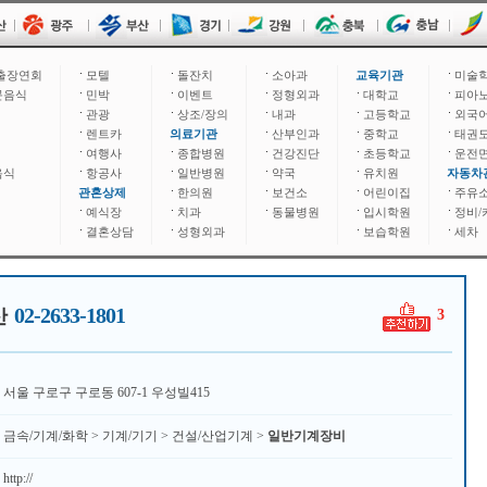
출장연회
모텔
돌잔치
소아과
교육기관
미술
문음식
민박
이벤트
정형외과
대학교
피아
관광
상조/장의
내과
고등학교
외국
렌트카
의료기관
산부인과
중학교
태권
여행사
종합병원
건강진단
초등학교
운전
음식
항공사
일반병원
약국
유치원
자동차
관혼상제
한의원
보건소
어린이집
주유
예식장
치과
동물병원
입시학원
정비/
결혼상담
성형외과
보습학원
세차
02-2633-1801
산
3
서울 구로구 구로동 607-1 우성빌415
금속/기계/화학 > 기계/기기 > 건설/산업기계 >
일반기계장비
http://