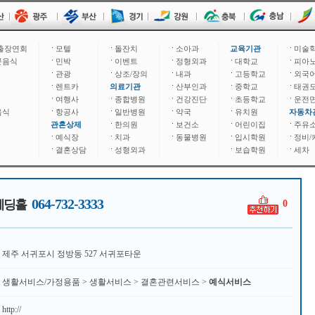
출장연회
모텔
돌잔치
소아과
교육기관
미술
문음식
민박
이벤트
정형외과
대학교
피아
관광
상조/장의
내과
고등학교
외국
렌트카
의료기관
산부인과
중학교
태권
여행사
종합병원
건강진단
초등학교
운전
음식
항공사
일반병원
약국
유치원
자동차
관혼상제
한의원
보건소
어린이집
주유
예식장
치과
동물병원
입시학원
정비/
결혼상담
성형외과
보습학원
세차
064-732-3333
웨딩홀
0
제주 서귀포시 정방동 527 서귀포타운
생활서비스/가정용품 > 생활서비스 > 결혼관련서비스 >
예식서비스
http://