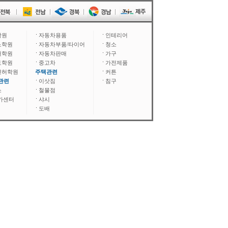
학원
자동차용품
인테리어
노학원
자동차부품/타이어
청소
어학원
자동차판매
가구
도학원
중고차
가전제품
면허학원
주택관련
커튼
관련
이삿짐
침구
소
철물점
카센터
샤시
도배