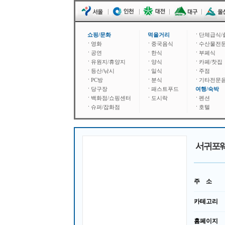
쇼핑/문화
먹을거리
단체급식/
영화
중국음식
수산물전
공연
한식
부페식
유원지/휴양지
양식
카페/찻집
등산/낚시
일식
주점
PC방
분식
기타전문
당구장
패스트푸드
여행/숙박
백화점/쇼핑센터
도시락
펜션
슈퍼/잡화점
호텔
서귀포
주 소
카테고리
홈페이지