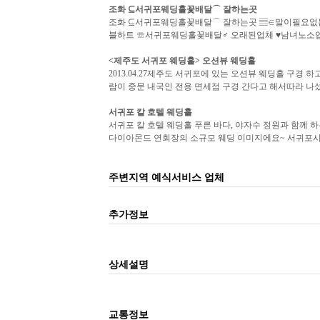
조화 ⊆
서귀포웨딩홀
꽃배달⌒ 잘하는곳
조화 ⊆서귀포웨딩홀꽃배달⌒ 잘하는곳 ▤∈말이필요없는 조
블하트 ☏서귀포웨딩홀꽃배달♂ 오래된업체 ♥남녀노소업체
<제주도
서귀포 웨딩홀
> 오션뷰 웨딩홀
2013.04.27제주도 서귀포에 있는 오션뷰 웨딩홀 구경
람이 중문 내국인 전용 면세점 구경 간다고 해서따라 나섰는
서귀포
칼 호텔
웨딩홀
서귀포 칼 호텔 웨딩홀 푸른 바다, 야자수 정원과 함께
다이아몬드 연회장의 소규모 웨딩 이미지에요~ 서귀포시 
주변지역 예식서비스 업체
추가정보
상세설명
교통정보