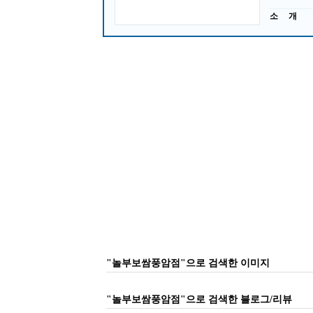
소 개
"놀부보쌈풍암점"으로 검색한 이미지
"놀부보쌈풍암점"으로 검색한 블로그/리뷰