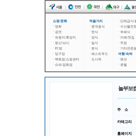
쇼핑/문화
먹을거리
단체급식/
영화
중국음식
수산물전
공연
한식
부페식
유원지/휴양지
양식
카페/찻집
등산/낚시
일식
주점
PC방
분식
기타전문
당구장
패스트푸드
여행/숙박
백화점/쇼핑센터
도시락
펜션
슈퍼/잡화점
호텔
놀부보
주 소
카테고리
홈페이지