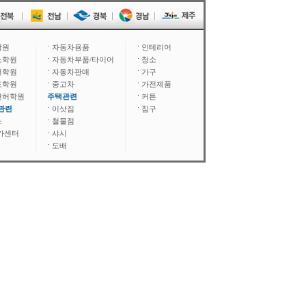
학원
자동차용품
인테리어
노학원
자동차부품/타이어
청소
어학원
자동차판매
가구
도학원
중고차
가전제품
면허학원
주택관련
커튼
관련
이삿짐
침구
소
철물점
카센터
샤시
도배