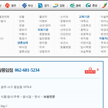
출장연회
모텔
돌잔치
소아과
교육기관
미술
문음식
민박
이벤트
정형외과
대학교
피아
관광
상조/장의
내과
고등학교
외국
렌트카
의료기관
산부인과
중학교
태권
여행사
종합병원
건강진단
초등학교
운전
음식
항공사
일반병원
약국
유치원
자동차
관혼상제
한의원
보건소
어린이집
주유
예식장
치과
동물병원
입시학원
정비/
결혼상담
성형외과
보습학원
세차
062-681-5234
쌈풍암점
0
광주 서구 풍암동 1078-8
식품/음식/주류 > 음식점 > 한식 >
보쌈전문
http://