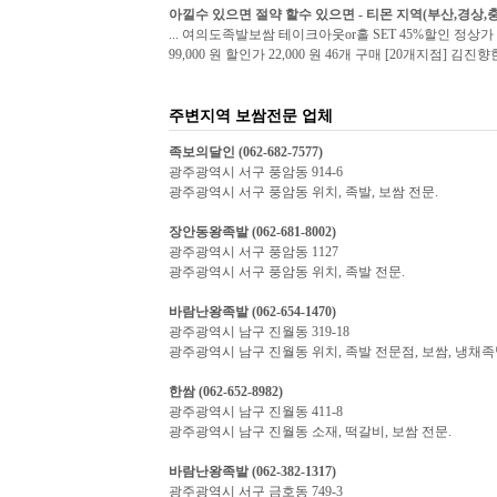
아낄수 있으면 절약 할수 있으면 - 티몬 지역(부산,경상,충청
... 여의도족발보쌈 테이크아웃or홀 SET 45%할인 정상가 3
99,000 원 할인가 22,000 원 46개 구매 [20개지점] 김진향한
주변지역 보쌈전문 업체
족보의달인 (062-682-7577)
광주광역시 서구 풍암동 914-6
광주광역시 서구 풍암동 위치, 족발, 보쌈 전문.
장안동왕족발 (062-681-8002)
광주광역시 서구 풍암동 1127
광주광역시 서구 풍암동 위치, 족발 전문.
바람난왕족발 (062-654-1470)
광주광역시 남구 진월동 319-18
광주광역시 남구 진월동 위치, 족발 전문점, 보쌈, 냉채족
한쌈 (062-652-8982)
광주광역시 남구 진월동 411-8
광주광역시 남구 진월동 소재, 떡갈비, 보쌈 전문.
바람난왕족발 (062-382-1317)
광주광역시 서구 금호동 749-3