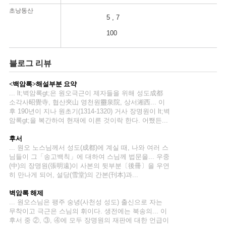
초낭동산
5 , 7
100
블로그 리뷰
<백암록>해설부분 요약
... lt;벽암록gt;은 원오극근이 제자들을 위해 성도成都
소각사昭覺寺, 협산夾山 영천원靈泉院, 상서湘西... 이
일
후 190년이 지나 원초기(1314-1320) 거사 장명원이 lt;벽
암록gt;을 복간하여 현재에 이른 것이락 한다. 어쨌든...
일
후서
... 원오 노스님께서 성도(成都)에 계실 때, 나와 여러 스
님들이 그「송고백칙」에 대하여 스님께 법문을... 우중
(中)의 장명원(張明遠)이 사본의 뒷부분〔後冊〕을 우연
일
히 만나게 되어, 설당(雪堂)의 간본(刊本)과...
벽암록 해제
일
... 원오스님은 팽주 숭녕(사천성 성도) 출신으로 자는
무착이고 극근은 스님의 휘이다. 생전에는 북송의... 이
후서 중 ②, ③, ④에 모두 장명원의 재판에 대한 언급이
일