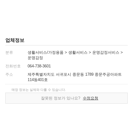
업체정보
분류
생활서비스/가정용품 > 생활서비스 > 운명감정서비스 >
운명감정
전화번호
064-738-3601
주소
제주특별자치도 서귀포시 중문동 1789 중문주공아파트
114동401호
매장 정보는 실제와 다를 수 있습니다.
잘못된 정보가 있나요?
수정요청