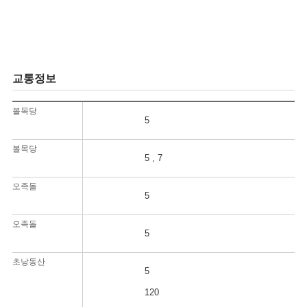
교통정보
볼목당
5
볼목당
5 , 7
오족돌
5
오족돌
5
초낭동산
5
120