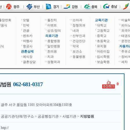
출장연회
모텔
돌잔치
소아과
교육기관
미술
문음식
민박
이벤트
정형외과
대학교
피아
관광
상조/장의
내과
고등학교
외국
렌트카
의료기관
산부인과
중학교
태권
여행사
종합병원
건강진단
초등학교
운전
음식
항공사
일반병원
약국
유치원
자동차
관혼상제
한의원
보건소
어린이집
주유
예식장
치과
동물병원
입시학원
정비/
결혼상담
성형외과
보습학원
세차
062-681-0317
방법원
0
광주 서구 풍암동 1101 모아아파트104동1101호
공공기관/단체/연구소 > 공공행정기관 > 사법기관 >
지방법원
http://