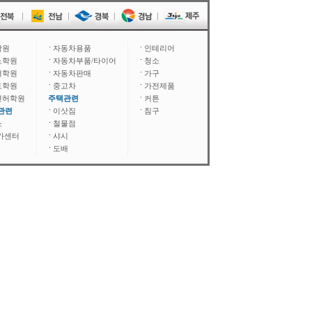
학원
자동차용품
인테리어
노학원
자동차부품/타이어
청소
어학원
자동차판매
가구
도학원
중고차
가전제품
면허학원
주택관련
커튼
관련
이삿짐
침구
소
철물점
카센터
샤시
도배