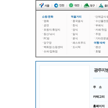
쇼핑/문화
먹을거리
단체급식/
영화
중국음식
수산물전
공연
한식
부페식
유원지/휴양지
양식
카페/찻집
등산/낚시
일식
주점
PC방
분식
기타전문
당구장
패스트푸드
여행/숙박
백화점/쇼핑센터
도시락
펜션
슈퍼/잡화점
호텔
광주지
주 소
카테고리
홈페이지