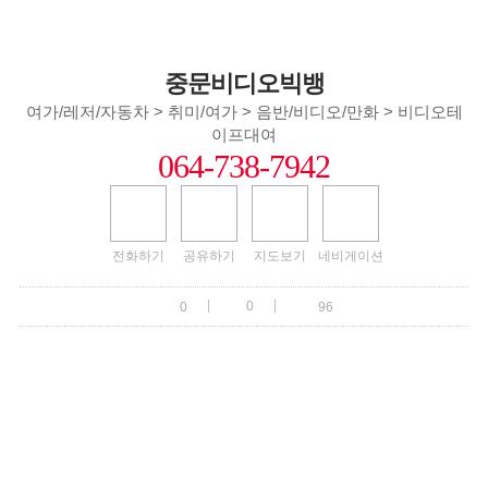
중문비디오빅뱅
여가/레저/자동차 > 취미/여가 > 음반/비디오/만화 > 비디오테
이프대여
064-738-7942
전화하기
공유하기
지도보기
네비게이션
|
|
0
0
96