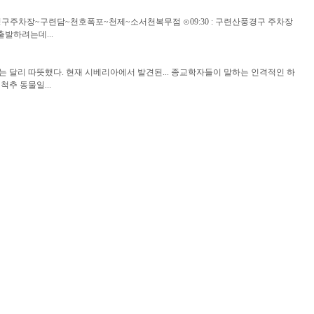
련산풍경구주차장~구련담~천호폭포~천제~소서천복무점 ⊙09:30 : 구련산풍경구 주차장
발하려는데...
과는 달리 따뜻했다. 현재 시베리아에서 발견된... 종교학자들이 말하는 인격적인 하
추 동물일...
 저정도면 1인분 나온다. 에이 뭐가 저게... 그래요 저는 면덕후니까요 ㅎㅎ 이제 소
고 벽에...
등록된 정보가 없습니다
등록된 정보가 없습니다