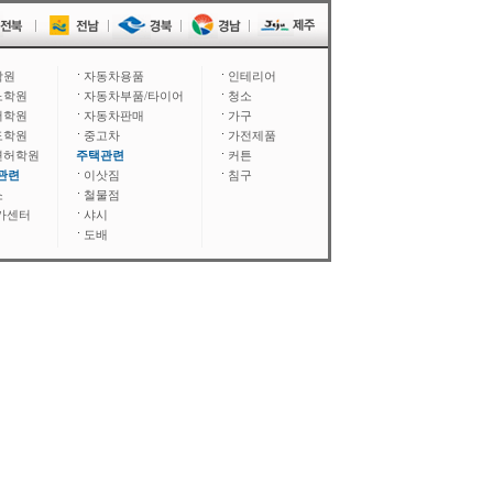
학원
자동차용품
인테리어
노학원
자동차부품/타이어
청소
어학원
자동차판매
가구
도학원
중고차
가전제품
면허학원
주택관련
커튼
관련
이삿짐
침구
소
철물점
카센터
샤시
도배