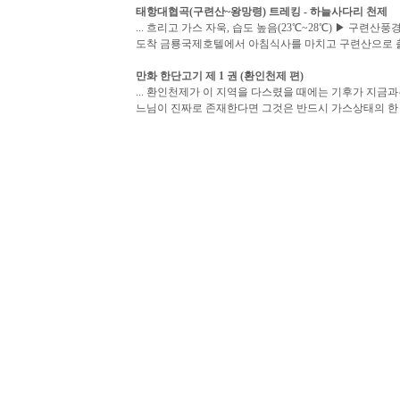
태항대협곡(구련산~왕망령) 트레킹 - 하늘사다리
천제
... 흐리고 가스 자욱, 습도 높음(23℃~28℃) ▶ 구
도착 금룡국제호텔에서 아침식사를 마치고 구련산으로 출
만화 한단고기 제 1 권 (환인
천제
편)
... 환인천제가 이 지역을 다스렸을 때에는 기후가 지금
느님이 진짜로 존재한다면 그것은 반드시 가스상태의 한 척
대충대충 크리스마스 디너_
천제
요리_쉬림프 파스타
... 보통 가스나들 손에 비하면 무진장 거인손이라서 -_-
스가 끓는다 하악하악 가스렌지가 4구형인데 불길은 겁나쎄
주변지역 LPG공급 업체
추가정보
상세설명
교통정보