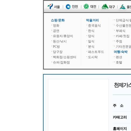
쇼핑/문화
먹을거리
단체급식/
영화
중국음식
수산물전
공연
한식
부페식
유원지/휴양지
양식
카페/찻집
등산/낚시
일식
주점
PC방
분식
기타전문
당구장
패스트푸드
여행/숙박
백화점/쇼핑센터
도시락
펜션
슈퍼/잡화점
호텔
천제가
주 소
카테고리
홈페이지