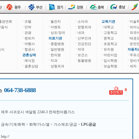
출장연회
모텔
돌잔치
소아과
교육기관
미술
문음식
민박
이벤트
정형외과
대학교
피아
관광
상조/장의
내과
고등학교
외국
렌트카
의료기관
산부인과
중학교
태권
여행사
종합병원
건강진단
초등학교
운전
음식
항공사
일반병원
약국
유치원
자동차
관혼상제
한의원
보건소
어린이집
주유
예식장
치과
동물병원
입시학원
정비/
결혼상담
성형외과
보습학원
세차
064-738-6888
스
0
제주 서귀포시 색달동 2240-3 천재한아름가스
금속/기계/화학 > 화학/가스/열 > 가스제조/공급 >
LPG공급
http://