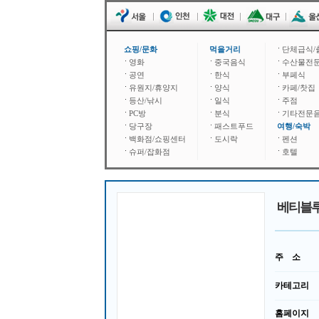
쇼핑/문화
먹을거리
단체급식/
영화
중국음식
수산물전
공연
한식
부페식
유원지/휴양지
양식
카페/찻집
등산/낚시
일식
주점
PC방
분식
기타전문
당구장
패스트푸드
여행/숙박
백화점/쇼핑센터
도시락
펜션
슈퍼/잡화점
호텔
베티블
주 소
카테고리
홈페이지