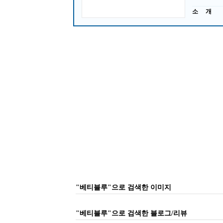
소 개
"베티블루"으로 검색한 이미지
"베티블루"으로 검색한 블로그/리뷰