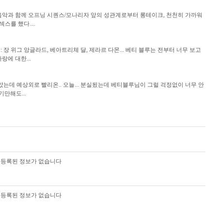
왈츠 음악과 함께 오프닝 시퀀스/모나리자 앞의 성관계로부터 롱테이크, 천천히 가까워
스를 했다....
 출연 : 장 위그 앙글라드, 베아트리체 달, 제라르 다몬... 베티 블루는 전부터 너무 보고
에 대한...
았는데 예상외로 빨리온.. 오늘... 분실됬는데 베티블루님이 그럴 걱정없이 너무 안
만해도...
등록된 정보가 없습니다
등록된 정보가 없습니다