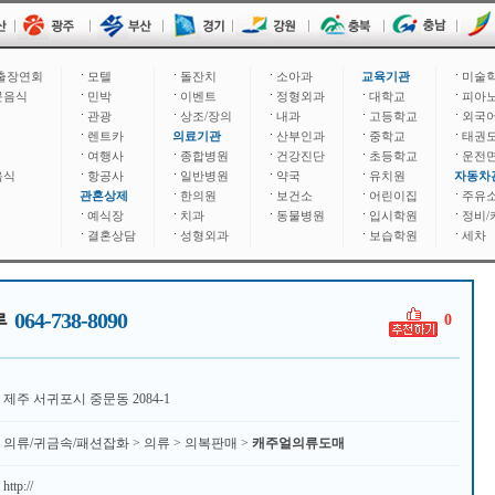
출장연회
모텔
돌잔치
소아과
교육기관
미술
문음식
민박
이벤트
정형외과
대학교
피아
관광
상조/장의
내과
고등학교
외국
렌트카
의료기관
산부인과
중학교
태권
여행사
종합병원
건강진단
초등학교
운전
음식
항공사
일반병원
약국
유치원
자동차
관혼상제
한의원
보건소
어린이집
주유
예식장
치과
동물병원
입시학원
정비/
결혼상담
성형외과
보습학원
세차
064-738-8090
루
0
제주 서귀포시 중문동 2084-1
의류/귀금속/패션잡화 > 의류 > 의복판매 >
캐주얼의류도매
http://