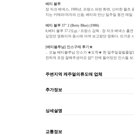
베티 블루
장 자크 베넥스, 1986년, 프랑스 파란 화면, 신비한 
지는 카메라/여자의 신음, 베티와 만난 일주일 동안 매일 섹
베티 블루
37° 2 (Betty Blue) (1986)
lt;베티 블루 37.2도gt; / 프랑스 감독 : 장 자크 베넥스
싶었던 영화이자 동시에 아껴 보고팠던 영화다. 뜨거운 사랑
[
베티블루
님] 인스구매 후기★
... 오늘 베티블루님 인스가 ★도착★ 한 일주일걸릴줄알
전하게 포장 잘해주셨어요 얍!! 안에 들어있던 인스들 보기
주변지역 캐주얼의류도매 업체
추가정보
상세설명
교통정보