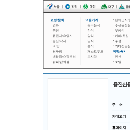
쇼핑/문화
먹을거리
단체급식/
영화
중국음식
수산물전
공연
한식
부페식
유원지/휴양지
양식
카페/찻집
등산/낚시
일식
주점
PC방
분식
기타전문
당구장
패스트푸드
여행/숙박
백화점/쇼핑센터
도시락
펜션
슈퍼/잡화점
호텔
용진산
주 소
카테고리
홈페이지