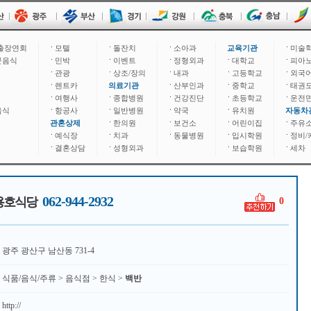
출장연회
모텔
돌잔치
소아과
교육기관
미술
문음식
민박
이벤트
정형외과
대학교
피아
관광
상조/장의
내과
고등학교
외국
렌트카
의료기관
산부인과
중학교
태권
여행사
종합병원
건강진단
초등학교
운전
음식
항공사
일반병원
약국
유치원
자동차
관혼상제
한의원
보건소
어린이집
주유
예식장
치과
동물병원
입시학원
정비/
결혼상담
성형외과
보습학원
세차
062-944-2932
용호식당
0
광주 광산구 남산동 731-4
식품/음식/주류 > 음식점 > 한식 >
백반
http://