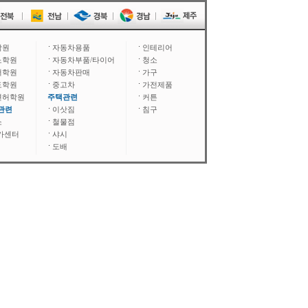
학원
자동차용품
인테리어
노학원
자동차부품/타이어
청소
어학원
자동차판매
가구
도학원
중고차
가전제품
면허학원
주택관련
커튼
관련
이삿짐
침구
소
철물점
카센터
샤시
도배