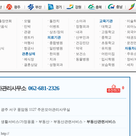
출장연회
모텔
돌잔치
소아과
교육기관
미술
문음식
민박
이벤트
정형외과
대학교
피아
관광
상조/장의
내과
고등학교
외국
렌트카
의료기관
산부인과
중학교
태권
여행사
종합병원
건강진단
초등학교
운전
음식
항공사
일반병원
약국
유치원
자동차
관혼상제
한의원
보건소
어린이집
주유
예식장
치과
동물병원
입시학원
정비/
결혼상담
성형외과
보습학원
세차
062-681-2326
아관리사무소
0
광주 서구 풍암동 1127 주은모아관리사무실
생활서비스/가정용품 > 부동산 > 부동산관련서비스 >
부동산관련서비스
http://