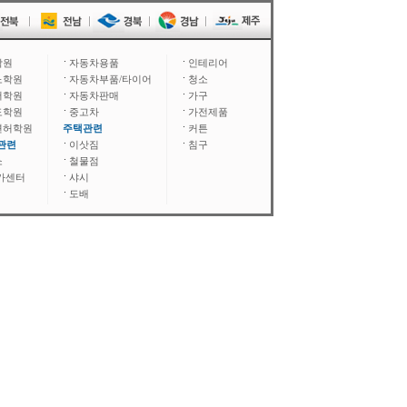
학원
자동차용품
인테리어
노학원
자동차부품/타이어
청소
어학원
자동차판매
가구
도학원
중고차
가전제품
면허학원
주택관련
커튼
관련
이삿짐
침구
소
철물점
카센터
샤시
도배