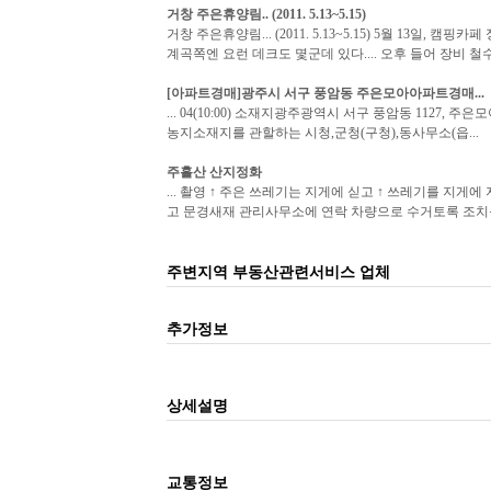
거창
주은
휴양림.. (2011. 5.13~5.15)
거창 주은휴양림... (2011. 5.13~5.15) 5월 13일,
계곡쪽엔 요런 데크도 몇군데 있다.... 오후 들어 장비 철수
[아파트경매]광주시 서구 풍암동
주은모아
아파트경매...
... 04(10:00) 소재지광주광역시 서구 풍암동 1127,
농지소재지를 관할하는 시청,군청(구청),동사무소(읍...
주흘산 산지정화
... 촬영 ↑ 주은 쓰레기는 지게에 싣고 ↑ 쓰레기를 지게
고 문경새재 관리사무소에 연락 차량으로 수거토록 조치를 
주변지역 부동산관련서비스 업체
추가정보
상세설명
교통정보