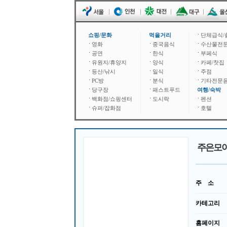
쇼핑/문화
먹을거리
단체급식/
영화
중국음식
수산물전
공연
한식
부페식
유원지/휴양지
양식
카페/찻집
등산/낚시
일식
주점
PC방
분식
기타전문
당구장
패스트푸드
여행/숙박
백화점/쇼핑센터
도시락
펜션
슈퍼/잡화점
호텔
주은모
주 소
카테고리
홈페이지