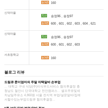
160
신덕마을
송정96 , 송정97
600 , 601 , 602 , 603 , 604 , 621
1
1
신덕마을
송정96 , 송정97
600 , 601 , 602 , 603
간
지
서초등학교
160
농어
블로그 리뷰
드림큐 쭌이엄마의 주말 자택알바 손부업
농어
... 대학교 구내 식당(주)이삭푸드서비스 협의후결정 충
청남도 철안시 단국대학교 천안캠퍼스... 셀프주유및세
차남일주유소 4,860원 서울 전지역 부업/설문알바/집에
간
서할수있는부업드림큐 협의후결정...
지