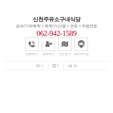
신천주유소구내식당
금속/기계/화학 > 화학/가스/열 > 연료 > 차량연료
062-942-1589
전화하기
공유하기
지도보기
네비게이션
|
|
0
0
98