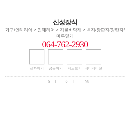
신성장식
가구/인테리어 > 인테리어 > 지물바닥재 > 벽지/장판지/양탄자/
마루덮개
064-762-2930
전화하기
공유하기
지도보기
네비게이션
|
|
0
0
96