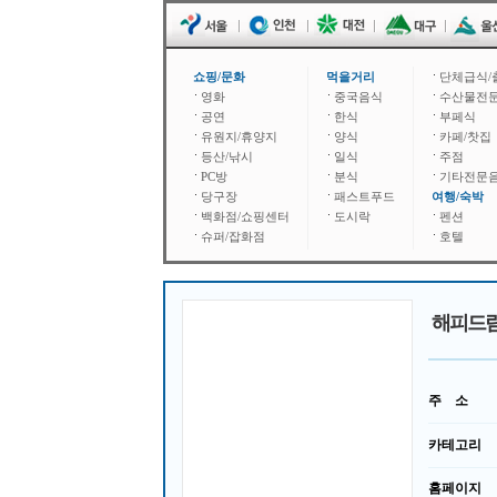
쇼핑/문화
먹을거리
단체급식/
영화
중국음식
수산물전
공연
한식
부페식
유원지/휴양지
양식
카페/찻집
등산/낚시
일식
주점
PC방
분식
기타전문
당구장
패스트푸드
여행/숙박
백화점/쇼핑센터
도시락
펜션
슈퍼/잡화점
호텔
해피드
주 소
카테고리
홈페이지