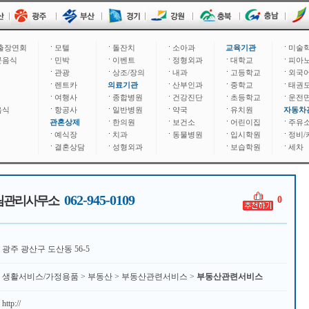
출장연회
모텔
돌잔치
소아과
교육기관
미술
문음식
민박
이벤트
정형외과
대학교
피아
관광
상조/장의
내과
고등학교
외국
렌트카
의료기관
산부인과
중학교
태권
여행사
종합병원
건강진단
초등학교
운전
음식
항공사
일반병원
약국
유치원
자동차
관혼상제
한의원
보건소
어린이집
주유
예식장
치과
동물병원
입시학원
정비/
결혼상담
성형외과
보습학원
세차
062-945-0109
림관리사무소
0
광주 광산구 도산동 56-5
생활서비스/가정용품 > 부동산 > 부동산관련서비스 >
부동산관련서비스
http://