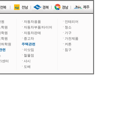
학원
자동차용품
인테리어
노학원
자동차부품/타이어
청소
어학원
자동차판매
가구
도학원
중고차
가전제품
면허학원
주택관련
커튼
관련
이삿짐
침구
소
철물점
카센터
샤시
도배