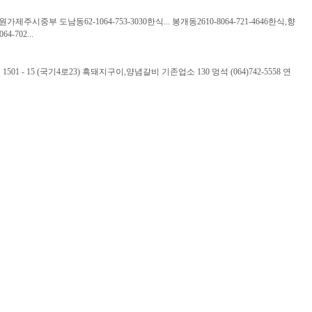
원가제주시중부 도남동62-1064-753-3030한식... 봉개동2610-8064-721-4646한식,향
702...
01 - 15 (국기4로23) 흑돼지구이,양념갈비 기존업소 130 멍석 (064)742-5558 연