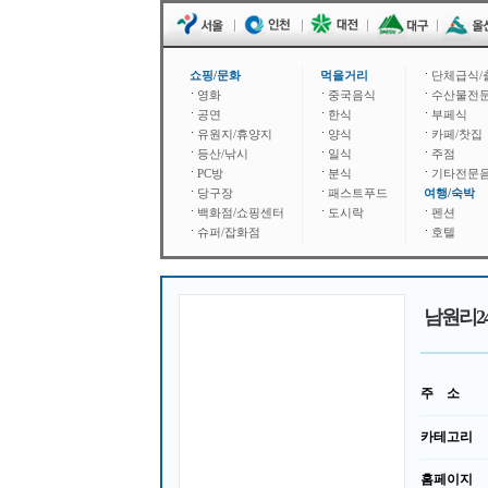
쇼핑/문화
먹을거리
단체급식/
영화
중국음식
수산물전
공연
한식
부페식
유원지/휴양지
양식
카페/찻집
등산/낚시
일식
주점
PC방
분식
기타전문
당구장
패스트푸드
여행/숙박
백화점/쇼핑센터
도시락
펜션
슈퍼/잡화점
호텔
남원리2
주 소
카테고리
홈페이지