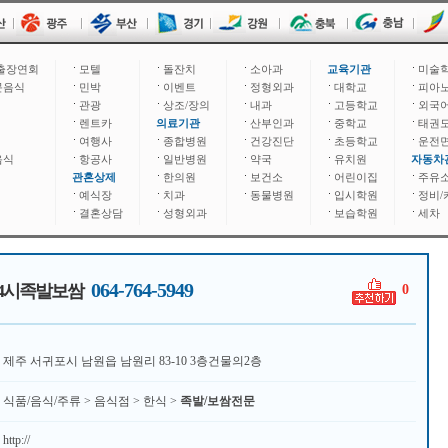
출장연회
모텔
돌잔치
소아과
교육기관
미술
문음식
민박
이벤트
정형외과
대학교
피아
관광
상조/장의
내과
고등학교
외국
렌트카
의료기관
산부인과
중학교
태권
여행사
종합병원
건강진단
초등학교
운전
음식
항공사
일반병원
약국
유치원
자동차
관혼상제
한의원
보건소
어린이집
주유
예식장
치과
동물병원
입시학원
정비/
결혼상담
성형외과
보습학원
세차
064-764-5949
4시족발보쌈
0
제주 서귀포시 남원읍 남원리 83-10 3층건물의2층
식품/음식/주류 > 음식점 > 한식 >
족발/보쌈전문
http://