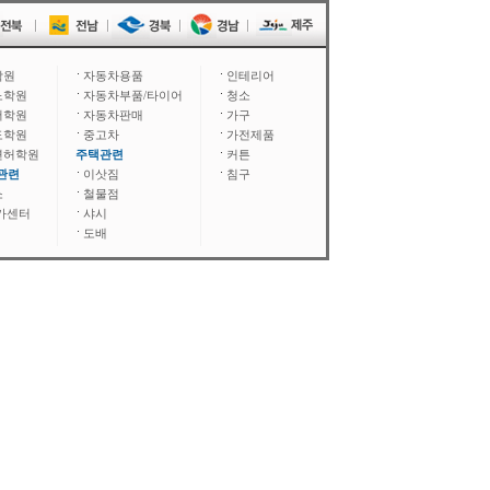
학원
자동차용품
인테리어
노학원
자동차부품/타이어
청소
어학원
자동차판매
가구
도학원
중고차
가전제품
면허학원
주택관련
커튼
관련
이삿짐
침구
소
철물점
카센터
샤시
도배