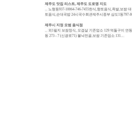
제주도 맛집 리스트, 제주도 도로명 지도
... 노형동937-10064-746-7455한식,향토음식,족발,보쌈 대
토음식,순대국밥 24시국수회관제주시중부 삼도1동797-8064-
제주시 지정 모범 음식점
... 외1필지 보쌈정식, 오겹살 기존업소 129 먹돌구이 연동 15
동 273 - 7 (신광로71) 불낙전골,보쌈 기존업소 131...
주변지역 족발/보쌈전문 업체
천짓골식당 (064-763-0399)
제주특별자치도 서귀포시 천지동 294-10
돔베고기 보쌈 전문점.
백가네불
족발
(064-733-9252)
제주특별자치도 서귀포시 동홍동 1546-1
매운 음식 전문점, 족발 등 판매.
그때그집 (064-762-4323)
제주특별자치도 서귀포시 중앙동 274-1
제주특별자치도 서귀포시 중앙동 위치, 족발 전문점.
추가정보