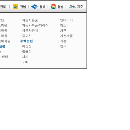
학원
자동차용품
인테리어
노학원
자동차부품/타이어
청소
어학원
자동차판매
가구
도학원
중고차
가전제품
면허학원
주택관련
커튼
관련
이삿짐
침구
소
철물점
카센터
샤시
도배