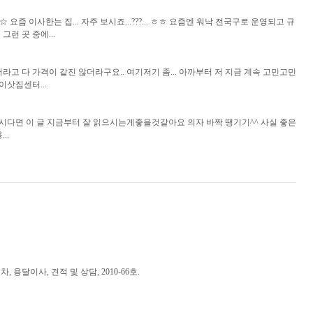
 이사한는 집... 자주 보시죠...???... ㅎㅎ 요즘엔 워낙 전국구로 운영되고 규
런 곳 중에...
터라고 다 가격이 같진 않더라구요.. 여기저기 좀... 아까부터 저 지금 계속 고민고민
이삿짐센터...
다면 이 글 지금부터 잘 읽으시는게좋을것같아요 의자 바짝 땡기기^^ 사실 좋은
..
 용달이사, 견적 및 상담, 2010-66호.