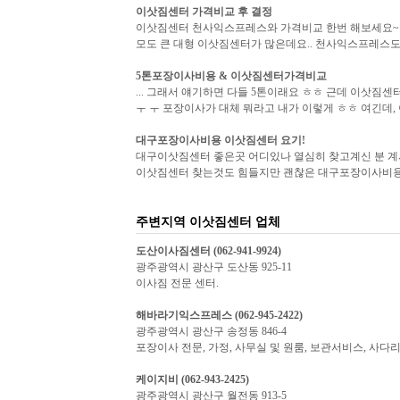
이삿짐센터
가격비교 후 결정
이삿짐센터 천사익스프레스와 가격비교 한번 해보세요~☆ 요즘
모도 큰 대형 이삿짐센터가 많은데요.. 천사익스프레스도 그
5톤포장이사비용 &
이삿짐센터
가격비교
... 그래서 얘기하면 다들 5톤이래요 ㅎㅎ 근데 이삿짐센
ㅜ ㅜ 포장이사가 대체 뭐라고 내가 이렇게 ㅎㅎ 여긴데, 
대구포장이사비용
이삿짐센터
요기!
대구이삿짐센터 좋은곳 어디있나 열심히 찾고계신 분 계시
이삿짐센터 찾는것도 힘들지만 괜찮은 대구포장이사비용.
주변지역 이삿짐센터 업체
도산이사짐
센터
(062-941-9924)
광주광역시 광산구 도산동 925-11
이사짐 전문 센터.
해바라기익스프레스 (062-945-2422)
광주광역시 광산구 송정동 846-4
포장이사 전문, 가정, 사무실 및 원룸, 보관서비스, 사다리차,
케이지비 (062-943-2425)
광주광역시 광산구 월전동 913-5