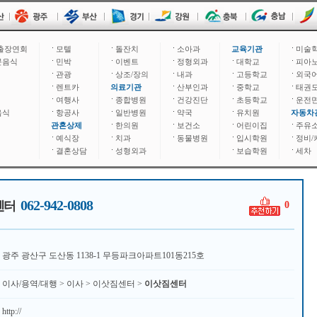
출장연회
모텔
돌잔치
소아과
교육기관
미술
문음식
민박
이벤트
정형외과
대학교
피아
관광
상조/장의
내과
고등학교
외국
렌트카
의료기관
산부인과
중학교
태권
여행사
종합병원
건강진단
초등학교
운전
음식
항공사
일반병원
약국
유치원
자동차
관혼상제
한의원
보건소
어린이집
주유
예식장
치과
동물병원
입시학원
정비/
결혼상담
성형외과
보습학원
세차
062-942-0808
센터
0
광주 광산구 도산동 1138-1 무등파크아파트101동215호
이사/용역/대행 > 이사 > 이삿짐센터 >
이삿짐센터
http://