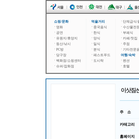
쇼핑/문화
먹을거리
단체급식/
영화
중국음식
수산물전
공연
한식
부페식
유원지/휴양지
양식
카페/찻집
등산/낚시
일식
주점
PC방
분식
기타전문
당구장
패스트푸드
여행/숙박
백화점/쇼핑센터
도시락
펜션
슈퍼/잡화점
호텔
이삿짐
주 소
카테고리
홈페이지