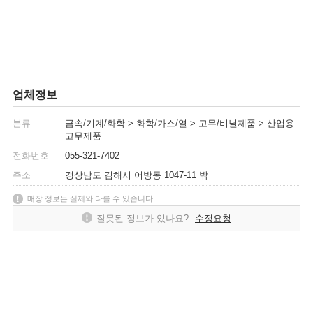
업체정보
분류
금속/기계/화학 > 화학/가스/열 > 고무/비닐제품 > 산업용
고무제품
전화번호
055-321-7402
주소
경상남도 김해시 어방동 1047-11 밖
매장 정보는 실제와 다를 수 있습니다.
잘못된 정보가 있나요?
수정요청