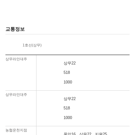
교통정보
1호선(상무)
상무라인대주
상무22
518
1000
상무라인대주
상무22
518
1000
농협운천지점
풍암16 , 상무22 , 지원25