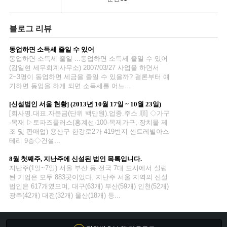
간
블로그 리뷰
지
동업하면 소득세 줄일 수 있어
급
동업하면 소득세 줄일 ...동업하면 소득세 줄일 수 있어
(김일현 세무회계사무소) 2007/03/27 사업을 하면서
공
2~3명이 동업하면 세금을 줄일 수 있을까? 결론부터 얘
기하면 동업을 하게 되면 소득세를 어느...
간
[신설법인 서울 현황] (2013년 10월 17일 ~ 10월 23일)
지
[회사명.대표.자본금(단위 백만원).업종.주소 順] ◇가구
·목재 ▷토파즈플러스(홍계선·100·목제가구, 장치물 제
공
조 및 판매업) 용산구 한강로2가 419번지 센트레빌아스
테리 9층◇건설...
간
8월 첫째주, 지난주에 신설된 법인 목록입니다.
지난주(1일~7일) 서울 부산 등 전국 7대 도시에서 설립
지
된 기업은 모두 883곳이었다. 지난주 서울 지역의 신설
법인은 617개였으며, 대구(63개) 부산(59개) 인천(52개)
급
광주(42개) 대전(32개) 울산(18개) 등...
간