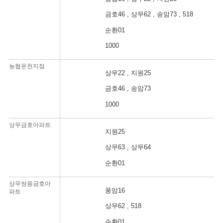
금호46 , 상무62 , 송암73 , 518
순환01
1000
농협운천지점
상무22 , 지원25
금호46 , 송암73
1
1000
상무금호아파트
간
지원25
지
상무63 , 상무64
공
순환01
상무쌍용금호아
간
풍암16
파트
지
상무62 , 518
공
순환01