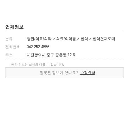
업체정보
분류
병원/의료/의약 > 의료/의약품 > 한약 > 한약건재도매
전화번호
042-252-4556
주소
대전광역시 중구 중촌동 12-6
매장 정보는 실제와 다를 수 있습니다.
잘못된 정보가 있나요?
수정요청