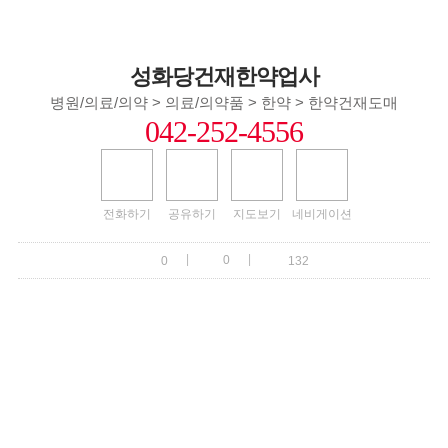
성화당건재한약업사
병원/의료/의약 > 의료/의약품 > 한약 > 한약건재도매
042-252-4556
전화하기
공유하기
지도보기
네비게이션
|
|
0
0
132