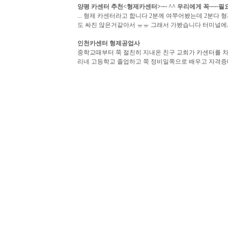
양평 카센터 추천<
형제카센터
>~~ ^^ 우리에게 꼭~~~
... 형제 카센터라고 합니다 2분께 여쭈어봤는데 2분
도 싸진 않은거같아서 ㅠㅠ 그래서 가봤습니다 터미널에서 
인천
카센터
형제
공업사
중학교때부터 쭉 절친히 지내온 친구 교희가 카센터를 차
리네 고등학교 졸업하고 쭉 정비일쪽으로 배우고 자격증따
뉴 프린스&이한
카센터
형제
... 나는 차를 몰고 단골인 이한카센터 형제에게 맡겼다
고는 나를 올려다 보았다. 나는 아무 소리도 하지 않았다. 그
주변지역 자동차수리-종합 업체
추가정보
상세설명
교통정보