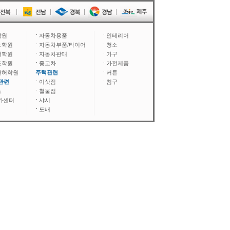
학원
자동차용품
인테리어
노학원
자동차부품/타이어
청소
어학원
자동차판매
가구
도학원
중고차
가전제품
면허학원
주택관련
커튼
관련
이삿짐
침구
소
철물점
카센터
샤시
도배