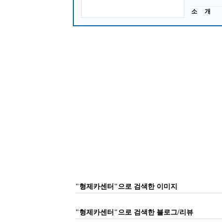
소 개
"형제카센터"으로 검색한 이미지
"형제카센터"으로 검색한 블로그/리뷰