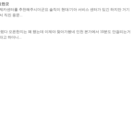
필요한곳
다 형제카센터를 추천해주시더군요 솔직이 현대/기아 서비스 센터가 있긴 하지만 거기
직진 용문...
렸다 오픈한지는 꽤 됐는데 이제야 찾아가봤네 인천 본가에서 10분도 안걸리는거
고 하더니...
. 이한카센터의 형제 중 형인 이창현씨는 검사료와 대행료 합해서 얼맙니다 이래 놓
저 못...
등록된 정보가 없습니다
등록된 정보가 없습니다