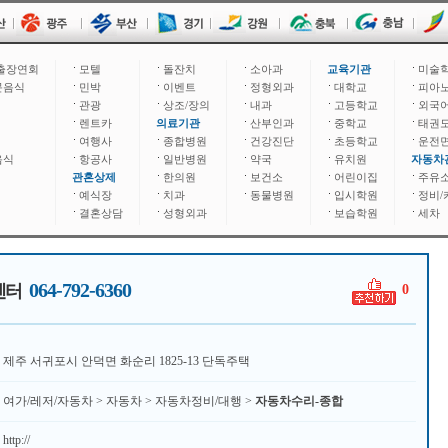
출장연회
모텔
돌잔치
소아과
교육기관
미술
문음식
민박
이벤트
정형외과
대학교
피아
관광
상조/장의
내과
고등학교
외국
렌트카
의료기관
산부인과
중학교
태권
여행사
종합병원
건강진단
초등학교
운전
음식
항공사
일반병원
약국
유치원
자동차
관혼상제
한의원
보건소
어린이집
주유
예식장
치과
동물병원
입시학원
정비/
결혼상담
성형외과
보습학원
세차
064-792-6360
센터
0
제주 서귀포시 안덕면 화순리 1825-13 단독주택
여가/레저/자동차 > 자동차 > 자동차정비/대행 >
자동차수리-종합
http://