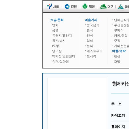
쇼핑/문화
먹을거리
단체급식/
영화
중국음식
수산물전
공연
한식
부페식
유원지/휴양지
양식
카페/찻집
등산/낚시
일식
주점
PC방
분식
기타전문
당구장
패스트푸드
여행/숙박
백화점/쇼핑센터
도시락
펜션
슈퍼/잡화점
호텔
형제카
주 소
카테고리
홈페이지