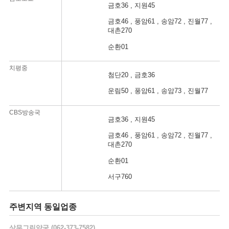
금호36 , 지원45
금호46 , 풍암61 , 송암72 , 진월77 ,
대촌270
순환01
치평중
1
첨단20 , 금호36
운림50 , 풍암61 , 송암73 , 진월77
간
CBS방송국
지
금호36 , 지원45
금호46 , 풍암61 , 송암72 , 진월77 ,
마
대촌270
순환01
간
서구760
지
주변지역 동일업종
급
상무그린
약국
(062-373-7582)
마