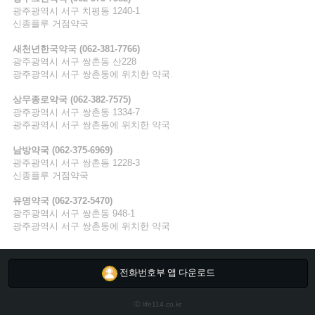
광주광역시 서구 치평동 1240-1
신종플루 거점약국
간
새천년한국
약국
(062-381-7766)
지
광주광역시 서구 쌍촌동 산228
광주광역시 서구 쌍촌동에 위치한 약국.
급
상무종로
약국
(062-382-7575)
광주광역시 서구 쌍촌동 1334-7
광주광역시 서구 쌍촌동에 위치한 약국
간
남방
약국
(062-375-6969)
지
광주광역시 서구 쌍촌동 1228-3
신종플루 거점약국
간
유명
약국
(062-372-5470)
광주광역시 서구 쌍촌동 948-1
지
광주광역시 서구 쌍촌동에 위치한 약국
급
마
전화번호부 앱 다운로드
ⓒ life114.co.kr