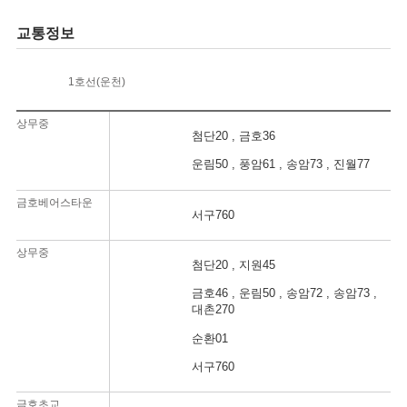
교통정보
1호선(운천)
상무중
첨단20 , 금호36
운림50 , 풍암61 , 송암73 , 진월77
금호베어스타운
서구760
상무중
첨단20 , 지원45
금호46 , 운림50 , 송암72 , 송암73 ,
대촌270
순환01
서구760
금호초교