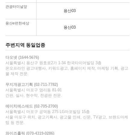
관광터미널앞
용산03
용산e편한세상
용산03
1
중
4
주변지역 동일업종
4
다오넷 (1644-5676)
서울특별시 용산구 원효로2가 1-34 한국타이어빌딩 3층
간
온오프라인 광고대행사, 키워드광고, 홈페이지 제작, 마케팅 기획, 광고
물 제작 전문.
간
무지개광고기획 (02-711-7782)
마
서울특별시 마포구 염리동 81-91
간판, 실사, 현수막, 전광판 전문.
에이치에스애드 (02-705-2700)
간
서울특별시 마포구 공덕동 275 LG마포빌딩 15층
지
서울 마포구 위치, 광고기획사, 광고물 인쇄, 신문, TV광고, 브랜드마케
팅 등 전문.
간
와이즈홀릭 (070-4319-0286)