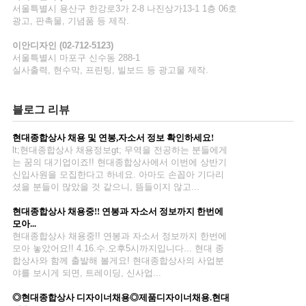
서울특별시 용산구 한강로3가 2-8 나진상가13-1 1층 06호
지
광고, 판촉물, 기념품 등 제작.
이안디자인 (02-712-5123)
마
서울특별시 마포구 신수동 288-1
실사출력, 현수막, 프린팅, 빌보드 등 광고물 제작.
마
블로그 리뷰
현대종합상사
채용 및 연봉,자소서 정보 확인하세요!
lt;현대종합상사 채용정보gt; 무역을 전공하는 분들에게
는 꿈의 대기업이죠!! 현대종합상사에서 이번에 상반기
신입사원을 모집한다고 하네요. 아마도 손꼽아 기다리
셨을 분들이 많았을 것 같으니, 뜸들이지 않고...
현대종합상사
채용중!! 연봉과 자소서 정보까지 한번에
모아...
현대종합상사 채용중!! 연봉과 자소서 정보까지 한번에
모아 놓았어요!! 4.16.수.오후5시까지입니다... 현대 종
합상사와 함께 출발해 볼게요! 현대종합상사의 사업분
야를 보시게 되면, 트레이딩, 신사업...
◎
현대종합상사
디자이너채용◎제품디자이너채용.현대