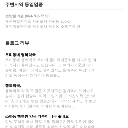
주변지역 동일업종
정방
한의원 (064-762-7572)
제주특별자치도 서귀포시 서귀동 256-1
제주특별자치도 서귀포시 서귀동 소재 한의원.
일
블로그 리뷰
우리동네
행복약국
일
우리동네 행복약국 우리의 몰아주기문화를 타파하면 여
러가지가 좋아진다고 믿습니다. 그 여러가지중엔 나의
불편함, 이웃의 생계도 들어있지요.몰아주면 독점이 생
일
기고 독점은 비싼가격과 횡포를...
행복약국
,
일
행복약국 약 먹고 얼른 지긋지긋한 감기에서 벗어나고
싶다 ♪ 감기 한달여. 약먹고 링거맞고. 지겹도록 안낫더
니. 친구소개로 받은 병원갔다가. 약먹으니 차도가 보인
일
다! 좋아라 ♪ 3월부턴 약이랑 병원이랑은...
소하동
행복
한
약국
기분이 너무 좋네요
일
설날 무리를 해서 인지 옷닭 알레르기인지 입안이 헐어
서 아침일찍 부터 병원을 찾아서 처방을 받고 아래층에
제