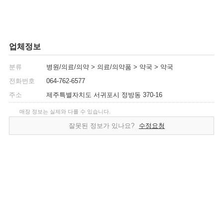
업체정보
분류
병원/의료/의약 > 의료/의약품 > 약국 > 약국
전화번호
064-762-6577
주소
제주특별자치도 서귀포시 정방동 370-16
매장 정보는 실제와 다를 수 있습니다.
잘못된 정보가 있나요?
수정요청