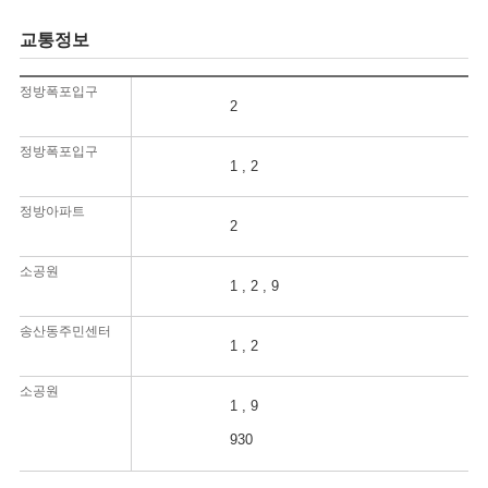
교통정보
정방폭포입구
2
정방폭포입구
1 , 2
정방아파트
2
소공원
1 , 2 , 9
송산동주민센터
1 , 2
소공원
1 , 9
930